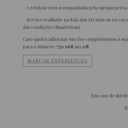
– A refeição será acompanhada pela mesma prova
– Serviço realizado na Sala das Arcadas ou na va
das condições climatéricas)
Caso queira adicionar um dos complementos à sua
para o número
+351 968 212 158
.
MARCAR EXPERIÊNCIA
Em caso de dúvida
R