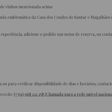
 de vinhos mencionada acima
randa emblemática da Casa dos Condes de Santar e Magalhães
experiência, adicione o pedido nas notas de reserva, ou cont
 ou para verificar disponibilidade de dias e horários,
contact
eceção:
(+351) 968 212 158 (Chamada para a rede móvel naciona