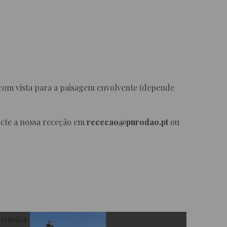
 com vista para a paisagem envolvente (depende
acte a nossa receção em
rececao@purodao.pt
ou
/ Unidade