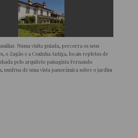
iliar. Numa visita guiada, percorra os seus
es, o Zagão e a Cozinha Antiga, locais repletos de
enhada pelo arquiteto paisagista Fernando
a, usufrua de uma vista panorâmica sobre o jardim