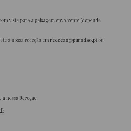
 com vista para a paisagem envolvente (depende
acte a nossa receção
em
rececao@purodao.pt
ou
e a nossa Receção.
l)