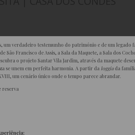
VISITA | CASA DOS CONDES
 um verdadeiro testemunho do património e de um legado fam
 de São Francisco de Assis, a Sala da Maquete, a Sala dos Coch
escubra o projeto Santar Vila Jardim, através da maquete des
za se unem em perfeita harmonia. A partir da
loggia
da famíli
 XVIII, um cenário único onde o tempo parece abrandar.
e reserva
xperiência: