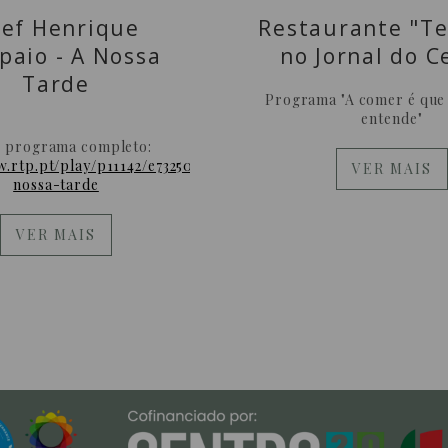
ef Henrique
Restaurante "Te
paio - A Nossa
no Jornal do C
Tarde
Programa "A comer é que 
entende"
o programa completo:
w.rtp.pt/play/p11142/e732504/a-
VER MAIS
nossa-tarde
VER MAIS